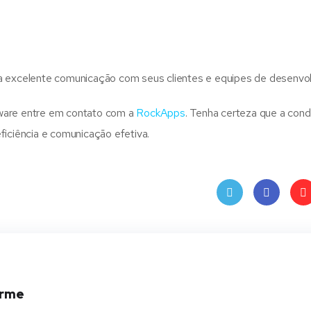
ma excelente comunicação com seus clientes e equipes de desenvo
tware entre em contato com a
RockApps
. Tenha certeza que a con
ficiência e comunicação efetiva.
Twit
Face
Pin
ter
book
ere
t
erme