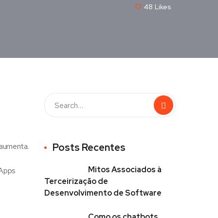
48
Likes
 aumenta.
Posts Recentes
Mitos Associados à
kApps
Terceirização de
Desenvolvimento de Software
Como os chatbots