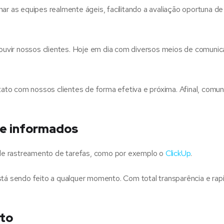
ar as equipes realmente ágeis, facilitando a avaliação oportuna de
uvir nossos clientes. Hoje em dia com diversos meios de comunic
to com nossos clientes de forma efetiva e próxima. Afinal, comu
re informados
de rastreamento de tarefas, como por exemplo o
ClickUp
.
stá sendo feito a qualquer momento. Com total transparência e rap
eto