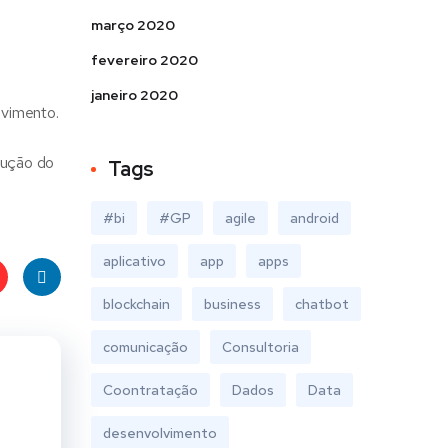
março 2020
fevereiro 2020
janeiro 2020
lvimento.
dução do
Tags
#bi
#GP
agile
android
aplicativo
app
apps
blockchain
business
chatbot
t
Linke
comunicação
Consultoria
s
dIn
Coontratação
Dados
Data
desenvolvimento