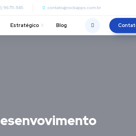
1) 96711-1145
contato@rockapps.com.br
Contat
Estratégico
Blog
 desenvovimento