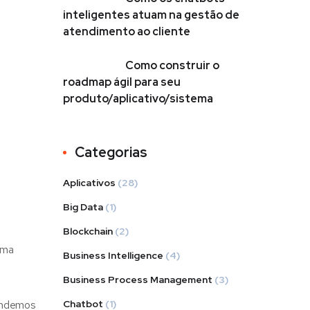
inteligentes atuam na gestão de
atendimento ao cliente
Como construir o
roadmap ágil para seu
produto/aplicativo/sistema
Categorias
Aplicativos
(28)
Big Data
(1)
Blockchain
(2)
uma
Business Intelligence
(4)
Business Process Management
(3)
eendemos
Chatbot
(1)