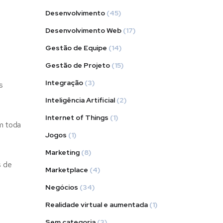
Desenvolvimento
(45)
Desenvolvimento Web
(17)
Gestão de Equipe
(14)
Gestão de Projeto
(15)
Integração
(3)
s
Inteligência Artificial
(2)
Internet of Things
(1)
em toda
Jogos
(1)
Marketing
(8)
s de
Marketplace
(4)
Negócios
(34)
Realidade virtual e aumentada
(1)
Sem categoria
(3)