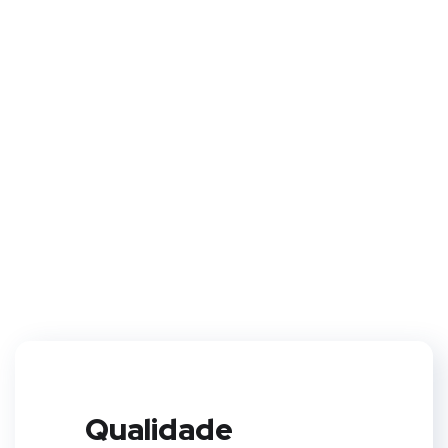
Deixe com a gente!
Não se preocupe com os testes no seu projeto.
Entregaremos resultados relatórios excelentes e
garantia de ótimas análises.
Clique Aqui
Qualidade