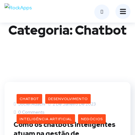
Categoria:
Chatbot
CHATBOT
DESENVOLVIMENTO
Jociel Adachi
2 De Janeiro De 2023
0 Comments
INTELIGÊNCIA ARTIFICIAL
NEGÓCIOS
Como os chatbots inteligentes
atuam na gestão de