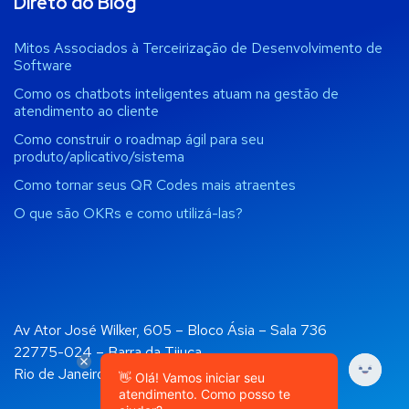
Direto do Blog
Mitos Associados à Terceirização de Desenvolvimento de
Software
Como os chatbots inteligentes atuam na gestão de
atendimento ao cliente
Como construir o roadmap ágil para seu
produto/aplicativo/sistema
Como tornar seus QR Codes mais atraentes
O que são OKRs e como utilizá-las?
Av Ator José Wilker, 605 – Bloco Ásia – Sala 736
22775-024 – Barra da Tijuca
Rio de Janeiro, RJ
👋 Olá! Vamos iniciar seu
atendimento. Como posso te