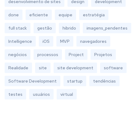
desenvolvimento de sites
design
development
done
eficiente
equipe
estratégia
full stack
gestão
hibrido
imagens_pendentes
Intelligence
iOS
MVP
navegadores
negócios
processos
Project
Projetos
Realidade
site
site development
software
Software Development
startup
tendências
testes
usuários
virtual