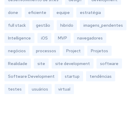
done
eficiente
equipe
estratégia
full stack
gestão
hibrido
imagens_pendentes
Intelligence
iOS
MVP
navegadores
negócios
processos
Project
Projetos
Realidade
site
site development
software
Software Development
startup
tendências
testes
usuários
virtual