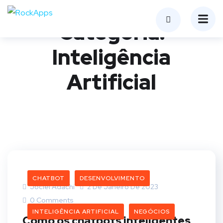
Categoria:
Inteligência
Artificial
CHATBOT
DESENVOLVIMENTO
Jociel Adachi
2 De Janeiro De 2023
0 Comments
INTELIGÊNCIA ARTIFICIAL
NEGÓCIOS
Como os chatbots inteligentes