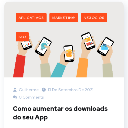
APLICATIVOS
MARKETING
NEGÓCIOS
SEO
Guilherme
13 De Setembro De 2021
0 Comments
Como aumentar os downloads
do seu App