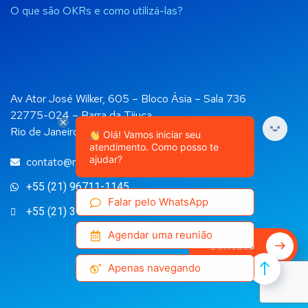
O que são OKRs e como utilizá-las?
Av Ator José Wilker, 605 – Bloco Ásia – Sala 736
22775-024 – Barra da Tijuca
Rio de Janeiro, RJ
Olá! Vamos iniciar seu
atendimento. Como posso te
ajudar?
contato@rockapps.com.br
+55 (21) 96711-1145
Falar pelo WhatsApp
+55 (21) 3957-9029
Agendar uma reunião
Contato
Apenas navegando