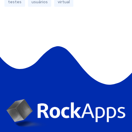
testes
usuários
virtual