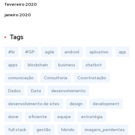
fevereiro 2020
janeiro 2020
Tags
#bi
#GP
agile
android
aplicativo
app
apps
blockchain
business
chatbot
comunicação
Consultoria
Coontratação
Dados
Data
desenvolvimento
desenvolvimento de sites
design
development
done
eficiente
equipe
estratégia
full stack
gestão
hibrido
imagens_pendentes