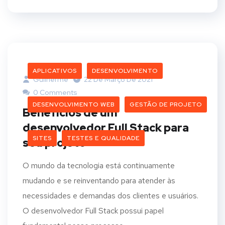
APLICATIVOS
DESENVOLVIMENTO
Guilherme
22 De Março De 2021
0 Comments
DESENVOLVIMENTO WEB
GESTÃO DE PROJETO
Benefícios de um
desenvolvedor Full Stack para
SITES
TESTES E QUALIDADE
seu projeto
O mundo da tecnologia está continuamente
mudando e se reinventando para atender às
necessidades e demandas dos clientes e usuários.
O desenvolvedor Full Stack possui papel