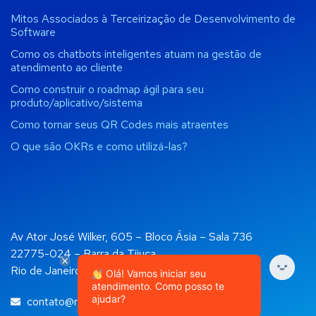
Mitos Associados à Terceirização de Desenvolvimento de
Software
Como os chatbots inteligentes atuam na gestão de
atendimento ao cliente
Como construir o roadmap ágil para seu
produto/aplicativo/sistema
Como tornar seus QR Codes mais atraentes
O que são OKRs e como utilizá-las?
Av Ator José Wilker, 605 – Bloco Ásia – Sala 736
22775-024 – Barra da Tijuca
Rio de Janeiro, RJ
Olá! Vamos iniciar seu
atendimento. Como posso te
ajudar?
contato@rockapps.com.br