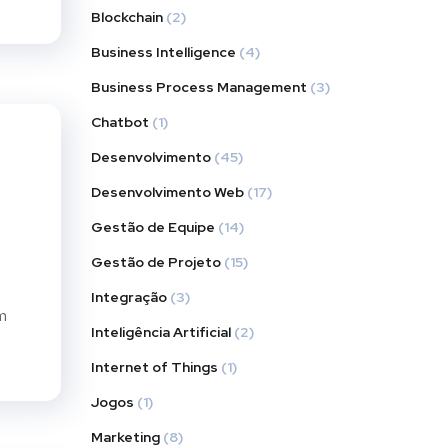
Blockchain
(2)
Business Intelligence
(4)
Business Process Management
(3)
Chatbot
(1)
Desenvolvimento
(45)
Desenvolvimento Web
(17)
Gestão de Equipe
(14)
Gestão de Projeto
(15)
Integração
(3)
m
Inteligência Artificial
(2)
Internet of Things
(1)
Jogos
(1)
Marketing
(8)