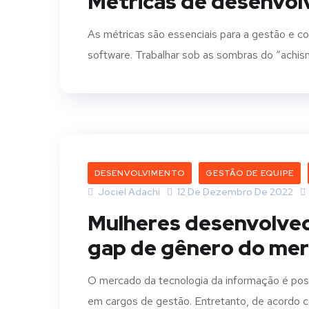
Métricas de desenvol
As métricas são essenciais para a gestão e c
software. Trabalhar sob as sombras do “achism
DESENVOLVIMENTO
GESTÃO DE EQUIPE
Jociel Adachi
12 De Dezembro De 2022
Mulheres desenvolve
gap de gênero do me
O mercado da tecnologia da informação é pos
em cargos de gestão. Entretanto, de acordo co