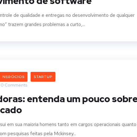
vimento de software
ontrole de qualidade e entregas no desenvolvimento de qualquer
o” trazem grandes problemas a curto,...
NEGÓCIOS
STARTUP
0 Comments
doras: entenda um pouco sobr
rcado
sui em sua maioria homens tanto em cargos operacionais quanto
m pesquisas feitas pela Mckinsey...