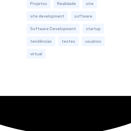
Projetos
Realidade
site
site development
software
Software Development
startup
tendências
testes
usuários
virtual