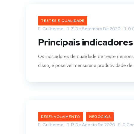
TESTES E QUALIDADE
Guilherme
21 De Setembro De 2020
0 
Principais indicadore
Os indicadores de qualidade de teste demons
disso, é possível mensurar a produtividade de 
DESENVOLVIMENTO
NEGÓCIOS
Guilherme
13 De Agosto De 2020
0 Co