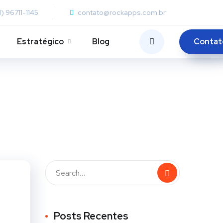
1) 96711-1145
contato@rockapps.com.br
Contat
Estratégico
Blog
Posts Recentes