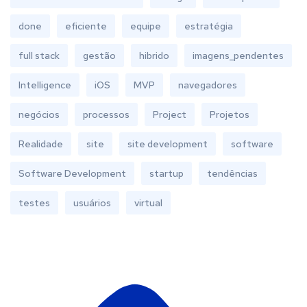
done
eficiente
equipe
estratégia
full stack
gestão
hibrido
imagens_pendentes
Intelligence
iOS
MVP
navegadores
negócios
processos
Project
Projetos
Realidade
site
site development
software
Software Development
startup
tendências
testes
usuários
virtual