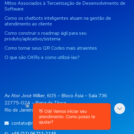
Mitos Associados à Terceirização de Desenvolvimento de
Software
Como os chatbots inteligentes atuam na gestão de
atendimento ao cliente
Como construir o roadmap ágil para seu
produto/aplicativo/sistema
Como tornar seus QR Codes mais atraentes
O que são OKRs e como utilizá-las?
Av Ator José Wilker, 605 – Bloco Ásia – Sala 736
22775-024 – Barra da Tijuca
Rio de Janeiro, RJ
👋 Olá! Vamos iniciar seu
atendimento. Como posso te
ajudar?
contato@rockapps.com.br
+55 (21) 96711-1145