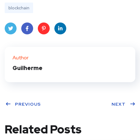
blockchain
Twit
Face
Pint
Linke
ter
book
eres
dIn
Author
t
Guilherme
PREVIOUS
NEXT
Related Posts