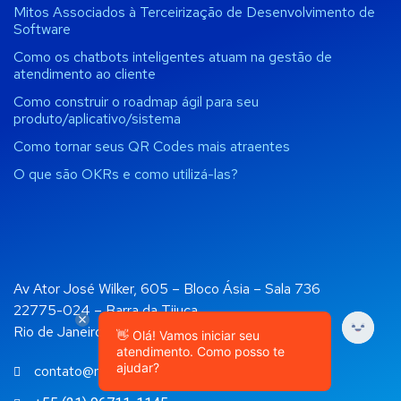
Mitos Associados à Terceirização de Desenvolvimento de
Software
Como os chatbots inteligentes atuam na gestão de
atendimento ao cliente
Como construir o roadmap ágil para seu
produto/aplicativo/sistema
Como tornar seus QR Codes mais atraentes
O que são OKRs e como utilizá-las?
Av Ator José Wilker, 605 – Bloco Ásia – Sala 736
22775-024 – Barra da Tijuca
Rio de Janeiro, RJ
👋 Olá! Vamos iniciar seu
atendimento. Como posso te
ajudar?
contato@rockapps.com.br