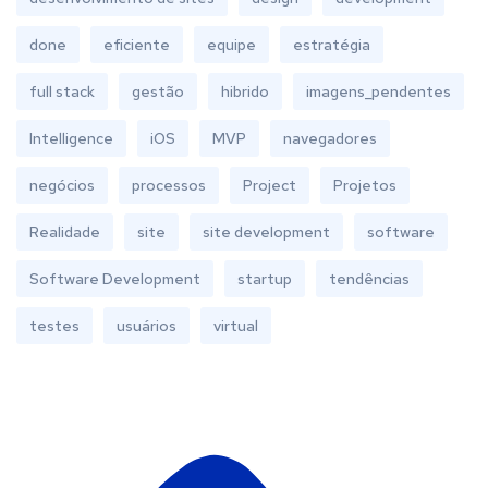
done
eficiente
equipe
estratégia
full stack
gestão
hibrido
imagens_pendentes
Intelligence
iOS
MVP
navegadores
negócios
processos
Project
Projetos
Realidade
site
site development
software
Software Development
startup
tendências
testes
usuários
virtual