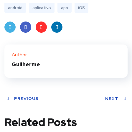
android
aplicativo
app
iOS
Twit
Face
Pint
Linke
ter
book
eres
dIn
Author
t
Guilherme
PREVIOUS
NEXT
Related Posts